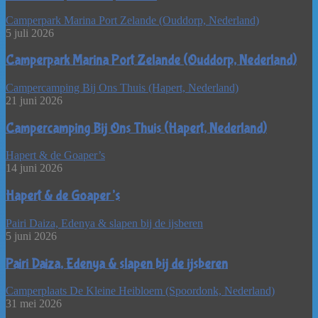
Camperpark Marina Port Zelande (Ouddorp, Nederland)
5 juli 2026
Camperpark Marina Port Zelande (Ouddorp, Nederland)
Campercamping Bij Ons Thuis (Hapert, Nederland)
21 juni 2026
Campercamping Bij Ons Thuis (Hapert, Nederland)
Hapert & de Goaper’s
14 juni 2026
Hapert & de Goaper’s
Pairi Daiza, Edenya & slapen bij de ijsberen
5 juni 2026
Pairi Daiza, Edenya & slapen bij de ijsberen
Camperplaats De Kleine Heibloem (Spoordonk, Nederland)
31 mei 2026