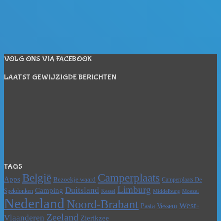
VOLG ONS VIA FACEBOOK
LAATST GEWIJZIGDE BERICHTEN
TAGS
Camperplaats
België
Apps
Bezoekje waard
Camperplaats De
Limburg
Duitsland
Camping
Spekdonken
Kessel
Moezel
Middelburg
Nederland
Noord-Brabant
West-
Vessem
Pasta
Zeeland
Vlaanderen
Zierikzee