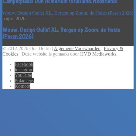
Camperplaats Dun Achtertuin (Kruisland, Nederland)
Wouw, Design Outlet XL, Bergen op Zoom, de Heide (Pasen 2026)
5 april 2026
Wouw, Design Outlet XL, Bergen op Zoom, de Heide
(Pasen 2026)
© 2012-2026 Ons Delfin |
Algemene Voorwaarden
|
Privacy &
Cookies
| Deze website is gemaakt door
HVD Mediaworks
.
Facebook
Instagram
YouTube
Polarsteps
Komoot
Back to top button