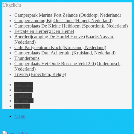
Uitgelicht
Camperpark Marina Port Zelande (Ouddorp, Nederland)
Campercamping Bij Ons Thuis (Hapert, Nederland)
Camperplaats De Kleine Heibloem (Spoordonk, Nederland)
Eetcafe en Herberg Den Hemel
Boerderijcamping De Hardel Hoeve (Baarle-Nassau,
Nederland)
Cafe Partycentrum Koch (Kruisland, Nederland)
Camperplaats Dun Achtertuin (Kruisland, Nederland)
Thunderbuns
Camperplaats Het Oude Bossche Veld 2.0 (Oudenbosch,
Nederland)
Trivida (Broechem, België)
Facebook
Instagram
YouTube
Polarsteps
Komoot
Menu