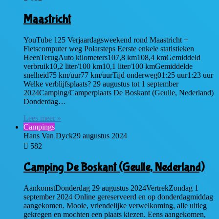
Maastricht
YouTube 125 Verjaardagsweekend rond Maastricht +
Fietscomputer weg Polarsteps Eerste enkele statistieken
HeenTerugAuto kilometers107,8 km108,4 kmGemiddeld
verbruik10,2 liter/100 km10,1 liter/100 kmGemiddelde
snelheid75 km/uur77 km/uurTijd onderweg01:25 uur1:23 uur
Welke verblijfsplaats? 29 augustus tot 1 september
2024Camping/Camperplaats De Boskant (Geulle, Nederland)
Donderdag…
Lees meer »
Campings
Hans Van Dyck
29 augustus 2024
582
Camping De Boskant (Geulle, Nederland)
AankomstDonderdag 29 augustus 2024VertrekZondag 1
september 2024 Online gereserveerd en op donderdagmiddag
aangekomen. Mooie, vriendelijke verwelkoming, alle uitleg
gekregen en mochten een plaats kiezen. Eens aangekomen,